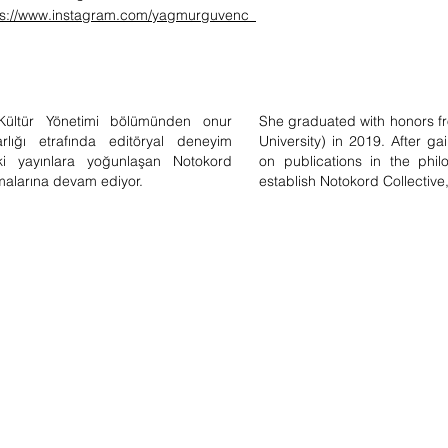
ps://www.instagram.com/yagmurguvenc_
 Kültür Yönetimi bölümünden onur
She graduated with honors f
lığı etrafında editöryal deneyim
University) in 2019. After ga
ki yayınlara yoğunlaşan Notokord
on publications in the phi
şmalarına devam ediyor.
establish Notokord Collective