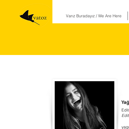
Varız Buradayız / We Are Here
Ya
Edit
Edit
yag