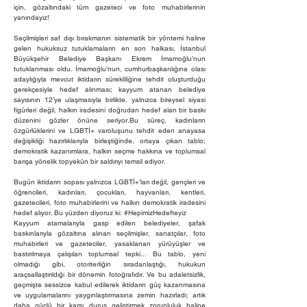
için, gözaltındaki tüm gazeteci ve foto muhabirlerinin
yanındayız!
Seçilmişleri saf dışı bırakmanın sistematik bir yöntemi haline
gelen hukuksuz tutuklamaların en son halkası, İstanbul
Büyükşehir Belediye Başkanı Ekrem İmamoğlu’nun
tutuklanması oldu. İmamoğlu’nun, cumhurbaşkanlığına olası
adaylığıyla mevcut iktidarın sürekliliğine tehdit oluşturduğu
gerekçesiyle hedef alınması; kayyum atanan belediye
sayısının 12’ye ulaşmasıyla birlikte, yalnızca bireysel siyasi
figürleri değil, halkın iradesini doğrudan hedef alan bir baskı
düzenini gözler önüne seriyor.Bu süreç, kadınların
özgürlüklerini ve LGBTİ+ varoluşunu tehdit eden anayasa
değişikliği hazırlıklarıyla birleştiğinde, ortaya çıkan tablo;
demokratik kazanımlara, halkın seçme hakkına ve toplumsal
barışa yönelik topyekûn bir saldırıyı temsil ediyor.
Bugün iktidarın sopası yalnızca LGBTİ+’ları değil, gençleri ve
öğrencileri, kadınları, çocukları, hayvanları, kentleri,
gazetecileri, foto muhabirlerini ve halkın demokratik iradesini
hedef alıyor. Bu yüzden diyoruz ki: #HepimizHedefteyiz
Kayyum atamalarıyla gasp edilen belediyeler, şafak
baskınlarıyla gözaltına alınan seçilmişler, sanatçılar, foto
muhabirleri ve gazeteciler, yasaklanan yürüyüşler ve
bastırılmaya çalışılan toplumsal tepki... Bu tablo, yeni
olmadığı gibi, otoriterliğin sıradanlaştığı, hukukun
araçsallaştırıldığı bir dönemin fotoğrafıdır. Ve bu adaletsizlik,
geçmişte sessizce kabul edilerek iktidarın güç kazanmasına
ve uygulamalarını yaygınlaştırmasına zemin hazırladı; artık
daha güçlü bir karşı duruş geliştirmek zorunluluk haline