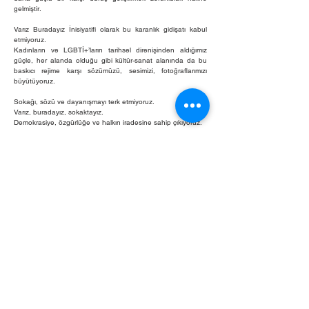
gelmiştir.
Varız Buradayız İnisiyatifi olarak bu karanlık gidişatı kabul
etmiyoruz.
Kadınların ve LGBTİ+’ların tarihsel direnişinden aldığımız
güçle, her alanda olduğu gibi kültür-sanat alanında da bu
baskıcı rejime karşı sözümüzü, sesimizi, fotoğraflarımızı
büyütüyoruz.
Sokağı, sözü ve dayanışmayı terk etmiyoruz.
Varız, buradayız, sokaktayız.
Demokrasiye, özgürlüğe ve halkın iradesine sahip çıkıyoruz.
#varızburadayızsokaktayız
Vatoz Platform, 24 Mart 2025