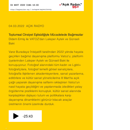
04.03.2022
AÇIK RADYO
Toplumsal Cinsiyet Eşitsizliğiyle Mücadelede Bağımsızlar
Didem Ermiş ile VATOZ’dan Laleper Aytek ve Günseli
Baki
Varız Buradayız İnisiyatifi tarafından 2022 yılında hayata
geçirilen bağımız dayanışma platformu Vatoz’u; platform
üyelerinden Laleper Aytek ve Günseli Baki ile
konuşuyoruz. Fotoğraf alanındaki tüm kadın ve Lgbti+
fotoğrafçılara, fotoğraf temelli görsel sanatçılara,
fotoğrafla ilişkilenen akademisyenlere, sanat yazarlarına,
editörlere ve kültür sanat yöneticilerine 8 Mart’ta açık
çağrı yaparak dayanışma saflarını sıklaştıran Vatoz’un
nasıl hayata geçildiğini ve yapılanmada izledikleri yatay
örgütlenme pratiklerini konuştuk. kültür sanat alanında
karşılaştıkları dışlayıcı tutum ve politikalara karşı
dayanışma dinamiklerini görünür kılacak araçlar
üretmenin önemi üzerinde durduk.
-25:43