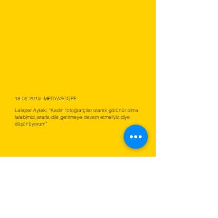
18.05.2019
MEDYASCOPE
Laleper Aytek: “Kadın fotoğrafçılar olarak görünür olma
talebimizi ısrarla dile getirmeye devam etmeliyiz diye
düşünüyorum”