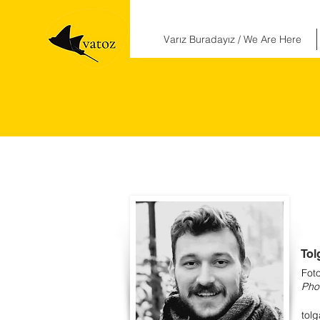
Varız Buradayız / We Are Here
Tol
Foto
Pho
tol