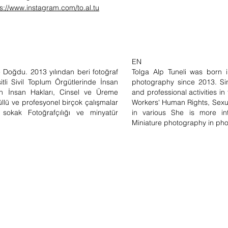
s://www.instagram.com/to.al.tu
EN
e Doğdu. 2013 yılından beri fotoğraf
Tolga Alp Tuneli was born 
şitli Sivil Toplum Örgütlerinde İnsan
photography since 2013. Si
nin İnsan Hakları, Cinsel ve Üreme
and professional activities i
llü ve profesyonel birçok çalışmalar
Workers' Human Rights, Sexu
 sokak Fotoğrafçılığı ve minyatür
in various She is more int
Miniature photography in ph