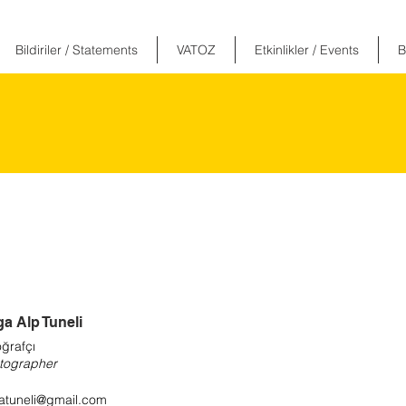
Bildiriler / Statements
VATOZ
Etkinlikler / Events
B
ga Alp Tuneli
ğrafçı
tographer
gatuneli@gmail.com