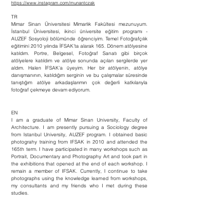
https://www.instagram.com/munantczak
TR
Mimar Sinan Üniversitesi Mimarlık Fakültesi mezunuyum.
İstanbul Üniversitesi, ikinci üniversite eğitim programı -
AUZEF Sosyoloji bölümünde öğrenciyim. Temel Fotoğrafçılık
eğitimini 2010 yılında İFSAK’ta alarak 165. Dönem atölyesine
katıldım. Portre, Belgesel, Fotoğraf Sanatı gibi birçok
atölyelere katıldım ve atölye sonunda açılan sergilerde yer
aldım. Halen İFSAK’a üyeyim. Her bir atölyenin, atölye
danışmanının, katıldığım serginin ve bu çalışmalar süresinde
tanıştığım atölye arkadaşlarımın çok değerli katkılarıyla
fotoğraf çekmeye devam ediyorum.
EN
I am a graduate of Mimar Sinan University, Faculty of
Architecture. I am presently pursuing a Sociology degree
from Istanbul University, AUZEF program. I obtained basic
photograhy training from IFSAK in 2010 and attended the
165th term. I have participated in many workshops such as
Portrait, Documentary and Photography Art and took part in
the exhibitions that opened at the end of each workshop. I
remain a member of IFSAK. Currently, I continue to take
photographs using the knowledge learned from workshops,
my consultants and my friends who I met during these
studies.