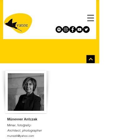
Münevver Antczak
Mimar, fotoğrafçı
Architect, photographer
munselli@yahoo.com