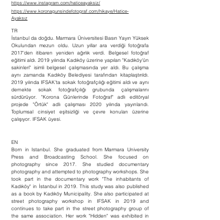
https://www.instagram.com/haticeayaksiz/
https://www.koronagunsindefotograf.com/hikaye/Hatice-
Ayaksız
TR
İstanbul da doğdu. Marmara Üniversitesi Basın Yayın Yüksek
Okulundan mezun oldu. Uzun yıllar ara verdiği fotoğrafa
2017'den itibaren yeniden ağırlık verdi. Belgesel fotoğraf
eğitimi aldı. 2019 yılında Kadıköy üzerine yapılan "Kadıköy'ün
sakinleri" isimli belgesel çalışmasında yer aldı. Bu çalışma
aynı zamanda Kadıköy Belediyesi tarafından kitaplaştırıldı.
2019 yılında IFSAK'ta sokak fotoğrafçılığı eğitimi aldı ve aynı
dernekte sokak fotoğrafçılığı grubunda çalışmalarını
sürdürüyor. "Korona Günlerinde Fotoğraf" adlı editöryal
projede "Örtük" adlı çalışması 2020 yılında yayınlandı.
Toplumsal cinsiyet eşitsizliği ve çevre konuları üzerine
çalışıyor. IFSAK üyesi.
EN
Born in Istanbul. She graduated from Marmara University
Press and Broadcasting School. She focused on
photography since 2017. She studied documentary
photography and attempted to photography workshops. She
took part in the documentary work "The inhabitants of
Kadıköy" in İstanbul in 2019. This study was also published
as a book by Kadıköy Municipality. She also participated at
street photography workshop in IFSAK in 2019 and
continues to take part in the street photography group of
the same association. Her work "Hidden" was exhibited in