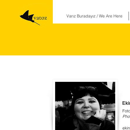
Varız Buradayız / We Are Here
Eki
Foto
Pho
eki