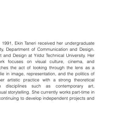
n 1991, Ekin Taneri received her undergraduate
sity, Department of Communication and Design.
and Design at Yıldız Technical University. Her
rk focuses on visual culture, cinema, and
ches the act of looking through the lens as a
 lie in image, representation, and the politics of
r artistic practice with a strong theoretical
th disciplines such as contemporary art,
l storytelling. She currently works part-time in
e continuing to develop independent projects and