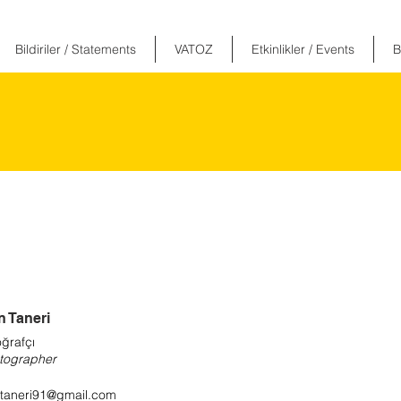
Bildiriler / Statements
VATOZ
Etkinlikler / Events
B
n Taneri
ğrafçı
tographer
ntaneri91@gmail.com