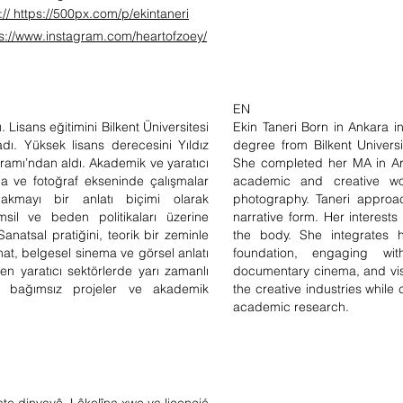
:// https://500px.com/p/ekintaneri
ps://www.instagram.com/heartofzoey/
EN
Lisans eğitimini Bilkent Üniversitesi
Ekin Taneri Born in Ankara i
dı. Yüksek lisans derecesini Yıldız
degree from Bilkent Univer
ramı’ndan aldı. Akademik ve yaratıcı
She completed her MA in Art 
ma ve fotoğraf ekseninde çalışmalar
academic and creative wo
bakmayı bir anlatı biçimi olarak
photography. Taneri approa
msil ve beden politikaları üzerine
narrative form. Her interests
natsal pratiğini, teorik bir zeminle
the body. She integrates he
t, belgesel sinema ve görsel anlatı
foundation, engaging wi
âlen yaratıcı sektörlerde yarı zamanlı
documentary cinema, and visua
k bağımsız projeler ve akademik
the creative industries whil
academic research.