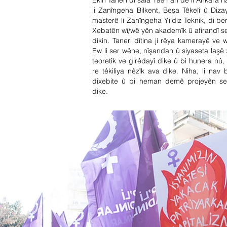
Ekin Taneri di sala 1991’an de li Ankara h
li Zanîngeha Bilkent, Beşa Têkelî û D
masterê li Zanîngeha Yıldız Teknik, di 
Xebatên wî/wê yên akademîk û afirandî se
dikin. Taneri dîtina ji rêya kamerayê ve w
Ew li ser wêne, nîşandan û siyaseta laşê 
teoretîk ve girêdayî dike û bi hunera nû
re têkiliya nêzîk ava dike. Niha, li na
dixebite û bi heman demê projeyên ser
dike.