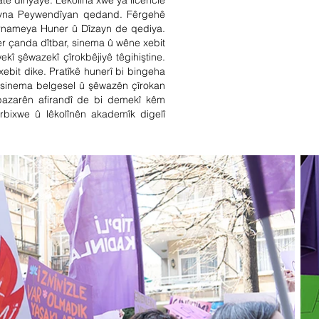
ate dinyayê. Lêkolîna xwe ya licencié
izayna Peywendîyan qedand. Fêrgehê
bernameya Huner û Dîzayn de qediya.
r çanda dîtbar, sinema û wêne xebit
ekî şêwazekî çîrokbêjiyê têgihiştine.
xebit dike. Pratîkê hunerî bi bingeha
, sinema belgesel û şêwazên çîrokan
v bazarên afirandî de bi demekî kêm
bixwe û lêkolînên akademîk digelî