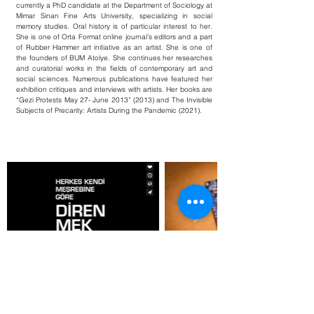
currently a PhD candidate at the Department of Sociology at
Mimar Sinan Fine Arts University, specializing in social
memory studies. Oral history is of particular interest to her.
She is one of Orta Format online journal’s editors and a part
of Rubber Hammer art initiative as an artist. She is one of
the founders of BUM Atolye. She continues her researches
and curatorial works in the fields of contemporary art and
social sciences. Numerous publications have featured her
exhibition critiques and interviews with artists. Her books are
“Gezi Protests May 27- June 2013” (2013) and The Invisible
Subjects of Precarity: Artists During the Pandemic (2021).