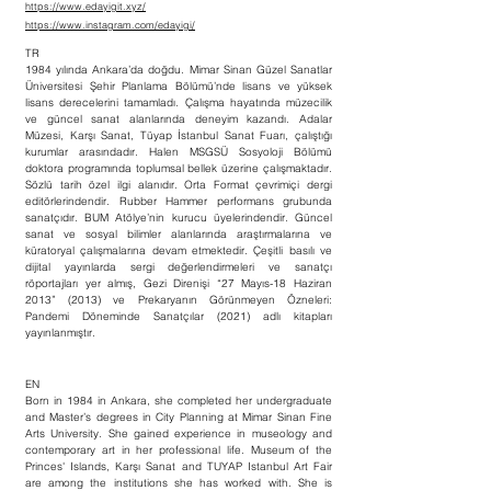
https://www.edayigit.xyz/
https://www.instagram.com/edayigi/
TR
1984 yılında Ankara’da doğdu. Mimar Sinan Güzel Sanatlar
Üniversitesi Şehir Planlama Bölümü’nde lisans ve yüksek
lisans derecelerini tamamladı. Çalışma hayatında müzecilik
ve güncel sanat alanlarında deneyim kazandı. Adalar
Müzesi, Karşı Sanat, Tüyap İstanbul Sanat Fuarı, çalıştığı
kurumlar arasındadır. Halen MSGSÜ Sosyoloji Bölümü
doktora programında toplumsal bellek üzerine çalışmaktadır.
Sözlü tarih özel ilgi alanıdır. Orta Format çevrimiçi dergi
editörlerindendir. Rubber Hammer performans grubunda
sanatçıdır. BUM Atölye’nin kurucu üyelerindendir. Güncel
sanat ve sosyal bilimler alanlarında araştırmalarına ve
küratoryal çalışmalarına devam etmektedir. Çeşitli basılı ve
dijital yayınlarda sergi değerlendirmeleri ve sanatçı
röportajları yer almış, Gezi Direnişi “27 Mayıs-18 Haziran
2013” (2013) ve Prekaryanın Görünmeyen Özneleri:
Pandemi Döneminde Sanatçılar (2021) adlı kitapları
yayınlanmıştır.
EN
Born in 1984 in Ankara, she completed her undergraduate
and Master’s degrees in City Planning at Mimar Sinan Fine
Arts University. She gained experience in museology and
contemporary art in her professional life. Museum of the
Princes' Islands, Karşı Sanat and TUYAP Istanbul Art Fair
are among the institutions she has worked with. She is