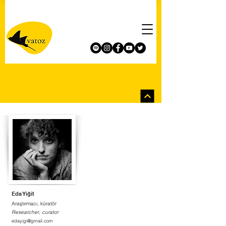
Eda Yiğit
Araştırmacı, küratör
Researcher, curator
edayigi@gmail.com