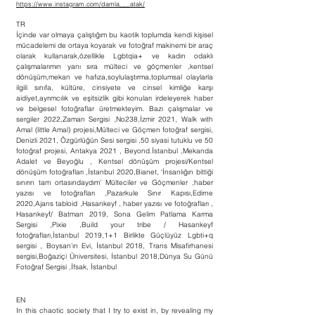
https://www.instagram.com/damla___atak/
TR
İçinde var olmaya çalıştığım bu kaotik toplumda kendi kişisel
mücadelemi de ortaya koyarak ve fotoğraf makinemi bir araç
olarak kullanarak,özellikle Lgbtqia+ ve kadın odaklı
çalışmalarımın yanı sıra mülteci ve göçmenler ,kentsel
dönüşüm,mekan ve hafıza,soylulaştırma,toplumsal olaylarla
ilgili sınıfa, kültüre, cinsiyete ve cinsel kimliğe karşı
aidiyet,ayrımcılık ve eşitsizlik gibi konuları irdeleyerek haber
ve belgesel fotoğraflar üretmekteyim. Bazı çalışmalar ve
sergiler 2022,Zaman Sergisi ,No238,İzmir 2021, Walk with
Amal (little Amal) projesi,Mülteci ve Göçmen fotoğraf sergisi,
Denizli 2021, Özgürlüğün Sesi sergisi ,50 siyasi tutuklu ve 50
fotoğraf projesi, Antakya 2021 , Beyond.İstanbul ,Mekanda
Adalet ve Beyoğlu , Kentsel dönüşüm projesi/Kentsel
dönüşüm fotoğrafları ,İstanbul 2020,Bianet, ‘İnsanlığın bittiği
sınırın tam ortasındaydım’ Mülteciler ve Göçmenler ,haber
yazısı ve fotoğrafları ,Pazarkule Sınır Kapısı,Edirne
2020,Ajans tabloid ,Hasankeyf , haber yazısı ve fotoğrafları ,
Hasankeyf/ Batman 2019, Sona Gelim Patlama Karma
Sergisi ,Pixie ,Build your tribe / Hasankeyf
fotoğrafları,İstanbul 2019,1+1 Birlikte Güçlüyüz Lgbti+q
sergisi , Boysan’ın Evi, İstanbul 2018, Trans Misafirhanesi
sergisi,Boğaziçi Üniversitesi, İstanbul 2018,Dünya Su Günü
Fotoğraf Sergisi ,İfsak, İstanbul
EN
In this chaotic society that I try to exist in, by revealing my