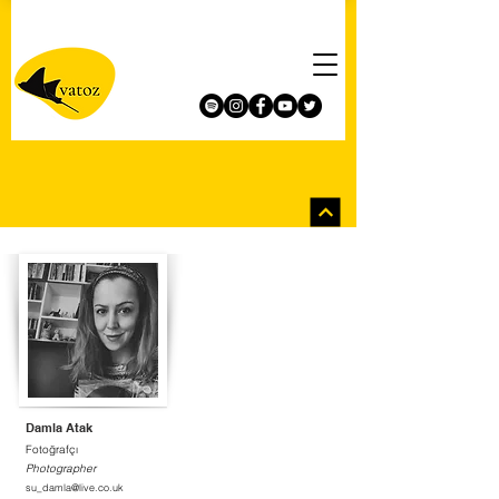
Damla Atak
Fotoğrafçı
Photographer
su_damla@live.co.uk