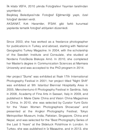
İlk kitabı VEFA, 2010 yılında Fotoğrafevi Yayınları tarafından
yayımlandı.
Beşiktaş Belediyesi’nde Fotoğraf Eğitmenliği yaptı, özel
fotoğraf dersleri verdi.
AKSANAT, Kırk Haramiler, İFSAK gibi farklı kurumsal
yapılarda tematik fotoğraf atölyeleri düzenledi.
Since 2003, she has worked as a freelance photographer
for publications in Turkey and abroad, starting with National
Geographic Turkey Magazine. In 2004, with the scholarship
of the Swedish Institute and Consulate, she studied at
Nordens FotoSkola Biskops Arnö. In 2010, she completed
her Master's degree in Communication Sciences at Marmara
University and was accepted to the PhD program in 2014.
Her project "Slums" was exhibited at İfsak 17th International
Photography Festival in 2001; her project titled "Night Shift"
was exhibited at 9th Istanbul Biennial Hospitality Area in
2005, Menotrentuno-II Photography Festival in Sardinia, Italy
in 2008, Academy of Fine Arts in Sassari, Italy in 2009, and
published in Marie Claire China and Vision China Magazines
in China. In 2010, she was selected by Curator Yumi Goto
for the "Asian Women Photographers Showcase" and
presented at the Angkor Photography Festival, Tokyo
Metropolitan Museum, India, Pakistan, Singapore, China and
Nepal, and was selected for the "Best Photography Series of
the Last 5 Years" at the Slideluck Potshhow in London. In
Turkey, she was published in İz Magazine, and in 2013, she