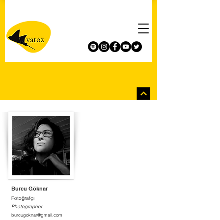
Burcu Göknar
Fotoğrafçı
Photographer
burcugoknar@gmail.com