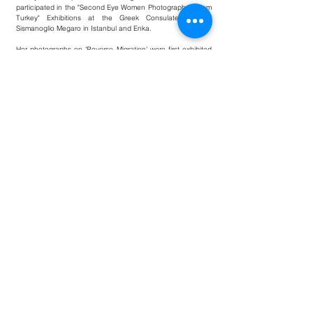
participated in the "Second Eye Women Photographers from
Turkey" Exhibitions at the Greek Consulate General
Sismanoglio Megaro in Istanbul and Enka.
Her photographs on 'Reverse Migration' were first exhibited
at Istanbul Museum of Modern Art in 2010, then at Moscow
International Photography Biennial and Thessaloniki
International Photography Biennial.
Her first book VEFA was published by Fotoğrafevi
Publications in 2010.
She worked as a Photography Instructor at Beşiktaş
Municipality and gave private photography lessons. She
organized thematic photography workshops in different
institutional structures such as AKSANAT, Forty Thieves,
IFSAK.