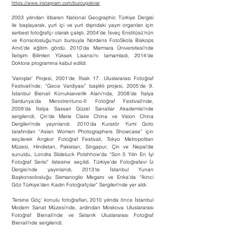
https://www.instagram.com/burcugoknar
2003 yılından itibaren National Geographic Türkiye Dergisi
ile başlayarak, yurt içi ve yurt dışındaki yayın organları için
serbest fotoğrafçı olarak çalıştı. 2004’de İsveç Enstitüsü’nün
ve Konsolosluğu’nun bursuyla Nordens FotoSkola Biskops
Arnö’de eğitim gördü. 2010’da Marmara Üniversitesi’nde
İletişim Bilimleri Yüksek Lisansı’nı tamamladı, 2014’de
Doktora programına kabul edildi.
‘Varoşlar’ Projesi, 2001’de İfsak 17. Uluslararası Fotoğraf
Festivali’nde; “Gece Vardiyası” başlıklı projesi, 2005’de 9.
İstanbul Bienali Konukseverlik Alanı’nda, 2008’de İtalya
Sardunya’da Menotrentuno-II Fotoğraf Festivali’nde,
2009’da İtalya Sassari Güzel Sanatlar Akademisi’nde
sergilendi, Çin’de Marie Claire China ve Vision China
Dergileri’nde yayınlandı. 2010’da Kuratör Yumi Goto
tarafından “Asian Women Photographers Showcase” için
seçilerek Angkor Fotoğraf Festivali, Tokyo Metropolitan
Müzesi, Hindistan, Pakistan, Singapur, Çin ve Nepal’de
sunuldu, Londra Slideluck Potshhow’da “Son 5 Yılın En İyi
Fotoğraf Serisi” listesine seçildi. Türkiye’de Fotoğrafevi İz
Dergisi’nde yayınlandı, 2013’te İstanbul Yunan
Başkonsolosluğu Sismanoglio Megaro ve Enka’da “İkinci
Göz Türkiye’den Kadın Fotoğrafçılar” Sergileri’nde yer aldı.
‘Tersine Göç’ konulu fotoğrafları, 2010 yılında önce İstanbul
Modern Sanat Müzesi’nde, ardından Moskova Uluslararası
Fotoğraf Bienali’nde ve Selanik Uluslararası Fotoğraf
Bienali’nde sergilendi.