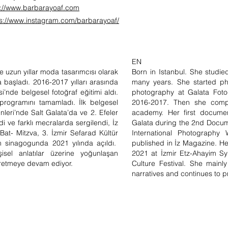
p://www.barbarayoaf.com
ps://www.instagram.com/barbarayoaf/
EN
e uzun yıllar moda tasarımcısı olarak
Born in Istanbul. She studi
a başladı. 2016-2017 yılları arasında
many years. She started p
’nde belgesel fotoğraf eğitimi aldı.
photography at Galata Fot
rogramını tamamladı. İlk belgesel
2016-2017. Then she comp
nleri’nde Salt Galata’da ve 2. Efeler
academy. Her first documen
di ve farklı mecralarda sergilendi, İz
Galata during the 2nd Docum
i Bat- Mitzva, 3. İzmir Sefarad Kültür
International Photography 
m sinagogunda 2021 yılında açıldı.
published in İz Magazine. Her
işisel anlatılar üzerine yoğunlaşan
2021 at İzmir Etz-Ahayim S
 üretmeye devam ediyor.
Culture Festival. She main
narratives and continues to pr