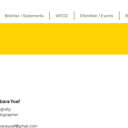
Bildiriler / Statements
VATOZ
Etkinlikler / Events
B
bara Yoaf
ğrafçı
tographer
barayoaf@gmail.com