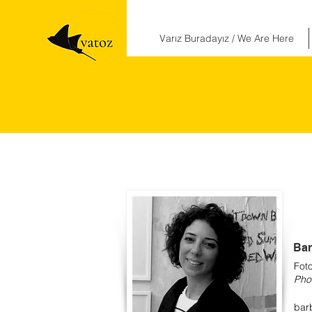
Varız Buradayız / We Are Here
Bar
Foto
Pho
bar