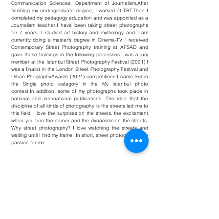
Communication Sciences, Department of Journalism.After
finishing my undergraduate degree, I worked at TRT.Then I
completed my pedagogy education and was appointed as a
Journalism teacher.I have been taking street photographs
for 7 years. I studied art history and mythology and I am
currently doing a master's degree in Cinema-TV. I received
Contemporary Street Photography training at AFSAD and
gave these trainings in the following processes.I was a jury
member at the Istanbul Street Photography Festival (2021).I
was a finalist in the London Street Photography Festival and
Urban PhographyAwards (2021) competitions.I came 3rd in
the Single photo category in the My Istanbul photo
contest.In addition, some of my photographs took place in
national and international publications. The idea that the
discipline of all kinds of photography is the streets led me to
this field. I love the surprises on the streets, the excitement
when you turn the corner and the dynamism on the streets.
Why street photography? I love watching the streets and
waiting until I find my frame. In short, street photography is a
passion for me.