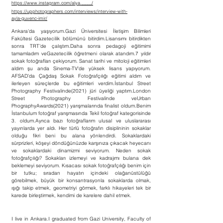
https://www.instagram.com/alya.____/
https://upphotographers.com/interviews/interview-with-
ayla-guvenc-imir/
Ankara'da yaşıyorum.Gazi Üniversitesi İletişim Bilimleri
Fakültesi Gazetecilik bölümünü bitirdim.Lisansımı bitirdikten
sonra TRT’de çalıştım.Daha sonra pedagoji eğitimimi
tamamladım veGazetecilik öğretmeni olarak atandım.7 yıldır
sokak fotoğrafları çekiyorum. Sanat tarihi ve mitoloji eğitimleri
aldım şu anda Sinema-TV'de yüksek lisans yapıyorum.
AFSAD’da Çağdaş Sokak Fotoğrafçılığı eğitimi aldım ve
ilerleyen süreçlerde bu eğitimleri verdim.İstanbul Street
Photography Festivalinde(2021) jüri üyeliği yaptım.London
Street Photography Festivalinde veUrban
PhographyAwards(2021) yarışmalarında finalist oldum.Benim
İstanbulum fotoğraf yarışmasında Tekil fotoğraf kategorisinde
3. oldum.Ayrıca bazı fotoğraflarım ulusal ve uluslararası
yayınlarda yer aldı. Her türlü fotoğrafın disiplininin sokaklar
olduğu fikri beni bu alana yönlendirdi. Sokaklardaki
sürprizleri, köşeyi döndüğünüzde karşınıza çıkacak heyecanı
ve sokaklardaki dinamizmi seviyorum. Neden sokak
fotoğrafçılığı? Sokakları izlemeyi ve kadrajımı bulana dek
beklemeyi seviyorum. Kısacası sokak fotoğrafçılığı benim için
bir tutku; sıradan hayatın içindeki olağanüstülüğü
görebilmek, büyük bir konsantrasyonla sokaklarda olmak,
ışığı takip etmek, geometriyi görmek, farklı hikayeleri tek bir
karede birleştirmek, kendimi de karelere dahil etmek.
I live in Ankara.I graduated from Gazi University, Faculty of