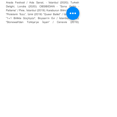
Arada Festivali / Ada Sanat, - İstanbul (2020); Turkısh
Delight, Londra (2020); OBSIBIDIAN - "Sona Gelim -
Patlama" / Pixie, İstanbul (2019); Karaburun Bilim Kongresi -
"Proleterin Tozu", İzmir (2019) "Queer Ballet" / İzmir (2019);
"1+1 Birlikte Güçlüyüz", Boysan'ın Evi / İstanbul (2019);
"Stonewall'dan Türkiye'ye İsyan" / Cenevre (2019);
"Sahalarda Kuir Paslaşmalar" - Let's Fairy Play, Hrant Dink
Vakfı / İstanbul (2018); LadyFest, Dramaqueer / İstanbul
(2018); Belgesel Fotoğraf Günleri, İstanbul (2016).
Performances:
2021 - Osman Kavala, Aramızda (Among Us)
2022 - Tüm Sular Çatlağını Bulana Kadar (Until All the
Waters Find Their Cracks)
Publications:
2021 - Fail Books, PhotoZine
Osman Kavala Aramızda - Performans Videosu, 2'09''
https://www.youtube.com/watch?v=7fij9J0njX4&t=45s