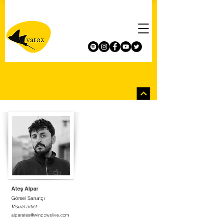
Ateş Alpar
Görsel Sanatçı
Visual artist
alparates@windowslive.com