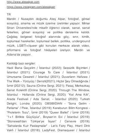
http://www.atesalpar.com
https://www.instagram.com/atesalparr
TR
Mardin / Nusaybin doğumlu Ateş Alpar, fotoğraf, görsel
sosyoloji, sinema ve müzik üzerine üretimler yapıyor. Mimar
Sinan Üniversitesi'nde misafir öğrenci olarak, sanat, sanat
felsefesi, görsel sosyoloji ve politika derslerine katıldı.
Çağdaş belgesel fotoğraf alanında göç, sınır, kimlik,
toplumsal hareketler, toplumsal bellek, politika, underground
müzik, LGBTİ+/queer gibi konuları merkeze alarak video,
prformans ve fotoğraf hikâyeleri üretiyor. Mardin ve
Adana'da yaşıyor.
Katıldığı bazı sergiler:
Hadi Bana Geçelim / İstanbul (2022); Sessizlik Biçimleri /
İstanbul (2021); Courage To Care / İstanbul (2021);
Umursama Cesareti / İstanbul (2021); Duvarların Hafızası /
The Walk – Yürüyüş / Denizli(2021); Hiçbir Şey Olmadığında /
İzmir (20212); Sauna (Online Sergi, 2021); Pasaj, Merkezkaç
Sanat Kolektifi (Online Sergi, 2020); Through The Window,
İstanbul - Hollanda (Online Sergi, 2020); ''Kel Ama Kıllı'',
Arada Festivali / Ada Sanat, - İstanbul (2020); Turkısh
Delight, Londra (2020); OBSIBIDIAN - "Sona Gelim -
Patlama" / Pixie, İstanbul (2019); Karaburun Bilim Kongresi -
"Proleterin Tozu", İzmir (2019) "Queer Ballet" / İzmir (2019);
"1+1 Birlikte Güçlüyüz", Boysan'ın Evi / İstanbul (2019);
"Stonewall'dan Türkiye'ye İsyan" / Cenevre (2019);
"Sahalarda Kuir Paslaşmalar" - Let's Fairy Play, Hrant Dink
Vakfı / İstanbul (2018); LadyFest, Dramaqueer / İstanbul