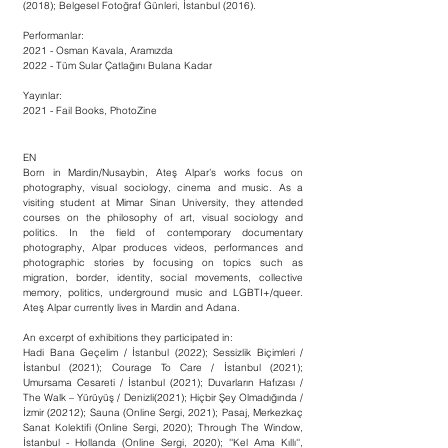
(2018); Belgesel Fotoğraf Günleri, İstanbul (2016).
Performanlar:
2021 - Osman Kavala, Aramızda
2022 - Tüm Sular Çatlağını Bulana Kadar
Yayınlar:
2021 - Fail Books, PhotoZine
EN
Born in Mardin/Nusaybin, Ateş Alpar’s works focus on
photography, visual sociology, cinema and music. As a
visiting student at Mimar Sinan University, they attended
courses on the philosophy of art, visual sociology and
politics. In the field of contemporary documentary
photography, Alpar produces videos, performances and
photographic stories by focusing on topics such as
migration, border, identity, social movements, collective
memory, politics, underground music and LGBTI+/queer.
Ateş Alpar currently lives in Mardin and Adana.
An excerpt of exhibitions they participated in:
Hadi Bana Geçelim / İstanbul (2022); Sessizlik Biçimleri /
İstanbul (2021); Courage To Care / İstanbul (2021);
Umursama Cesareti / İstanbul (2021); Duvarların Hafızası /
The Walk – Yürüyüş / Denizli(2021); Hiçbir Şey Olmadığında /
İzmir (20212); Sauna (Online Sergi, 2021); Pasaj, Merkezkaç
Sanat Kolektifi (Online Sergi, 2020); Through The Window,
İstanbul - Hollanda (Online Sergi, 2020); ''Kel Ama Kıllı'',