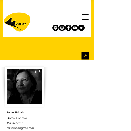
Arzu Arbak
Görsel Sanatçı
Visual Artist
arzuarbak@gmail.com