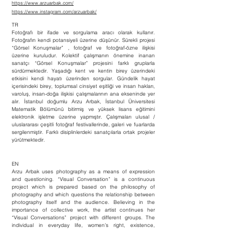
https://www.arzuarbak.com/
https://www.instagram.com/arzuarbak/
TR
Fotoğrafı bir ifade ve sorgulama aracı olarak kullanır.
Fotoğrafın kendi potansiyeli üzerine düşünür. Sürekli projesi
“Görsel Konuşmalar” , fotoğraf ve fotoğraf-özne ilişkisi
üzerine kuruludur. Kolektif çalışmanın önemine inanan
sanatçı “Görsel Konuşmalar” projesini farklı gruplarla
sürdürmektedir. Yaşadığı kent ve kentin birey üzerindeki
etkisini kendi hayatı üzerinden sorgular. Gündelik hayat
içerisindeki birey, toplumsal cinsiyet eşitliği ve insan hakları,
varoluş, insan-doğa ilişkisi çalışmalarının ana ekseninde yer
alır. İstanbul doğumlu Arzu Arbak, İstanbul Üniversitesi
Matematik Bölümünü bitirmiş ve yüksek lisans eğitimini
elektronik işletme üzerine yapmıştır. Çalışmaları ulusal /
uluslararası çeşitli fotoğraf festivallerinde, galeri ve fuarlarda
sergilenmiştir. Farklı disiplinlerdeki sanatçılarla ortak projeler
yürütmektedir.
EN
Arzu Arbak uses photography as a means of expression
and questioning. “Visual Conversation” is a continuous
project which is prepared based on the philosophy of
photography and which questions the relationship between
photography itself and the audience. Believing in the
importance of collective work, the artist continues her
“Visual Conversations” project with different groups. The
individual in everyday life, women’s right, existence,