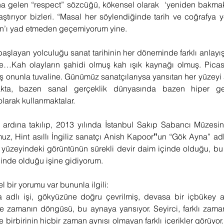
na gelen “respect” sözcüğü, kökensel olarak  ‘yeniden bakmak
aştırıyor bizleri. “Masal her söylendiğinde tarih ve coğrafya ye
n’ı yad etmeden geçemiyorum yine.
aşlayan yolculuğu sanat tarihinin her döneminde farklı anlayış
e…Kah olayların şahidi olmuş kah ışık kaynağı olmuş. Picasso
ş onunla tuvaline. Günümüz sanatçılarıysa yansıtan her yüzeyi 
makta, bazen sanal gerçeklik dünyasında bazen hiper ge
larak kullanmaktalar.
in ardına takılıp, 2013 yılında İstanbul Sakıp Sabancı Müzesin
z, Hint asıllı İngiliz sanatçı Anish Kapoor
‟
un “Gök Ayna” adl
üzeyindeki görüntünün sürekli devir daim içinde olduğu, bu u
inde olduğu işine gidiyorum.
 bir yorumu var bununla ilgili: 
adlı işi, gökyüzüne doğru çevrilmiş, devasa bir içbükey a
 ve zamanın döngüsü, bu aynaya yansıyor. Seyirci, farklı zaman
birbirinin hiçbir zaman aynısı olmayan farklı içerikler görüyor.