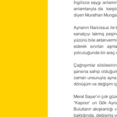
İngilizce saygı anlamı
anlamlarıyla da  karşıl
diyen Murathan Munga
Aynanın Narcissus ile b
sanatçıyı takmış peşin
yüzünü bile aktarıvermi
ederek sınırları aş
yolculuğunda bir araç o
Çağrışımlar silsilesin
şansına sahip olduğumu
zaman unsuruyla ayna y
dönüşüm ve değişim iç
Meral Sayar’ın çok güzel
“Kapoor’ un Gök Ayna 
Bulutların akışkanlığı
baktığında, değişmiş ve 