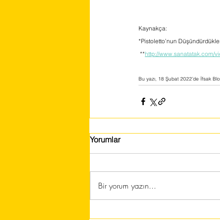
Kaynakça:
*Pistoletto’nun Düşündürdükleri
 **
http://www.sanatatak.com/vi
Bu yazı, 18 Şubat 2022’de İfsak Blog
Yorumlar
Bir yorum yazın...