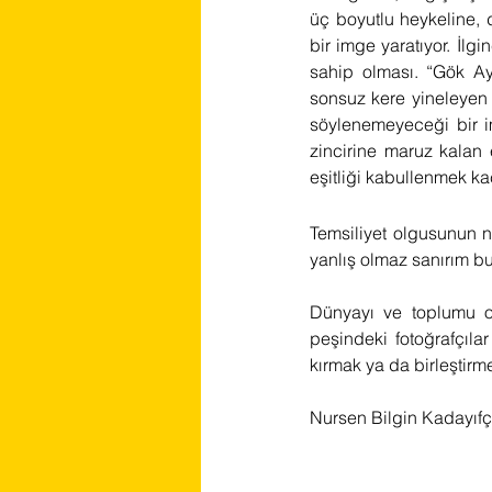
üç boyutlu heykeline, 
bir imge yaratıyor. İlg
sahip olması. “Gök Ay
sonsuz kere yineleyen 
söylenemeyeceği bir im
zincirine maruz kalan e
eşitliği kabullenmek ka
Temsiliyet olgusunun 
yanlış olmaz sanırım bu
Dünyayı ve toplumu olu
peşindeki fotoğrafçıla
kırmak ya da birleştir
Nursen Bilgin Kadayıfç