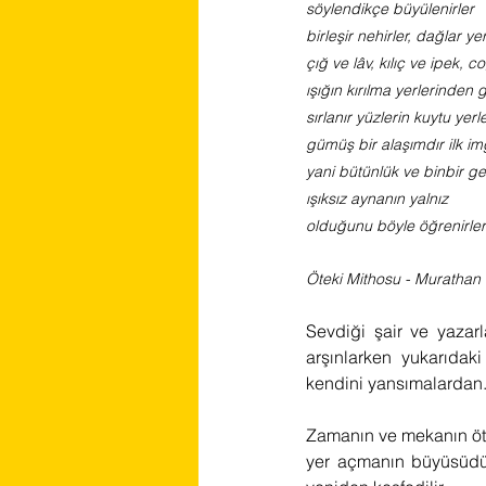
söylendikçe büyülenirler
birleşir nehirler, dağlar yer
çığ ve lâv, kılıç ve ipek, c
ışığın kırılma yerlerinden
sırlanır yüzlerin kuytu yerle
gümüş bir alaşımdır ilk im
yani bütünlük ve binbir g
ışıksız aynanın yalnız
olduğunu böyle öğrenirler
Öteki Mithosu - Muratha
Sevdiği şair ve yazarl
arşınlarken yukarıdak
kendini yansımalardan. 
Zamanın ve mekanın ötes
yer açmanın büyüsüdür b