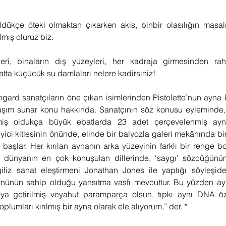
üldükçe öteki olmaktan çıkarken akis, binbir olasılığın masa
mış oluruz biz. 
tileri, binaların dış yüzeyleri, her kadraja girmesinden rah
atta küçücük su damlaları nelere kadirsiniz! 
ngard sanatçıların öne çıkan isimlerinden Pistoletto’nun ayna 
laşım sunar konu hakkında. Sanatçının söz konusu eyleminde, 
rilmiş oldukça büyük ebatlarda 23 adet çerçevelenmiş ayna
leyici kitlesinin önünde, elinde bir balyozla galeri mekânında bi
 başlar. Her kırılan aynanın arka yüzeyinin farklı bir renge b
 dünyanın en çok konuşulan dillerinde, ‘saygı’ sözcüğünün
ngiliz sanat eleştirmeni Jonathan Jones ile yaptığı söyleşide;
nünün sahip olduğu yansıtma vasfı mevcuttur. Bu yüzden ayna
ya getirilmiş veyahut paramparça olsun, tıpkı aynı DNA öze
oplumları kırılmış bir ayna olarak ele alıyorum,” der. *