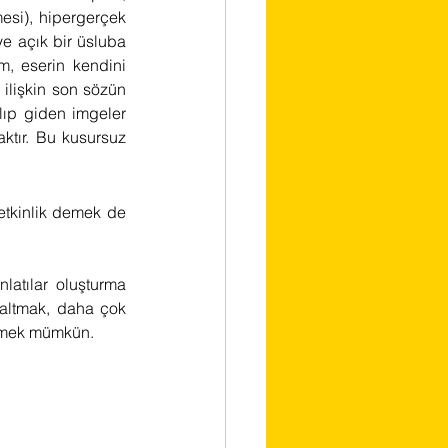
si), hipergerçek 
ye açık bir üsluba 
, eserin kendini 
ilişkin son sözün 
ıp giden imgeler 
ktır. Bu kusursuz 
tkinlik demek de 
atılar oluşturma 
ğaltmak, daha çok 
ylemek mümkün.