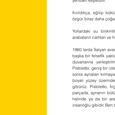
yeniden keşfedilir.  
Kırıldıkça, eğilip bük
özgür, biraz daha çoğal
Yollardaki su birikin
arabaların camları ve h
1960 larda İtalyan ava
başka bir felsefik yak
duvarlarına yerleşti
Pistoletto, geniş bir iz
sonra aynaları kırmaya
boyalı yüzey üzerinde
görürüz. Pistoletto, İ
parçada, aynanın bütü
halinde ya da bir ara
insanoğlu gibidir. Ben t