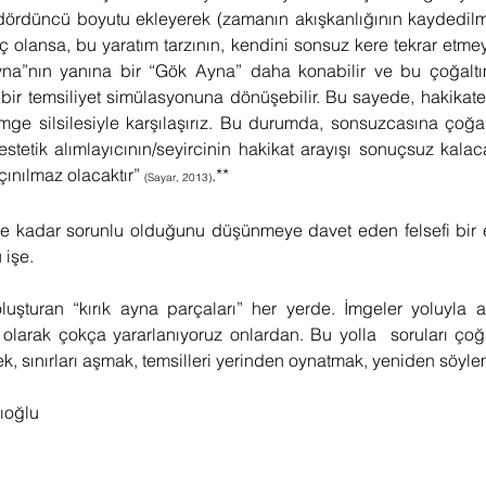
dördüncü boyutu ekleyerek (zamanın akışkanlığının kaydedilme
inç olansa, bu yaratım tarzının, kendini sonsuz kere tekrar etme
na”nın yanına bir “Gök Ayna” daha konabilir ve bu çoğaltım
bir temsiliyet simülasyonuna dönüşebilir. Bu sayede, hakikate 
ge silsilesiyle karşılaşırız. Bu durumda, sonsuzcasına çoğal
stetik alımlayıcının/seyircinin hakikat arayışı sonuçsuz kalaca
çınılmaz olacaktır” 
.**
(Sayar, 2013)
ne kadar sorunlu olduğunu düşünmeye davet eden felsefi bir e
 işe.
şturan “kırık ayna parçaları” her yerde. İmgeler yoluyla anl
r olarak çokça yararlanıyoruz onlardan. Bu yolla  soruları ço
mek, sınırları aşmak, temsilleri yerinden oynatmak, yeniden sö
ıoğlu 