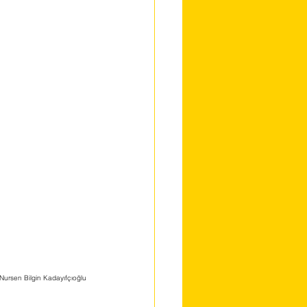
 Nursen Bilgin Kadayıfçıoğlu