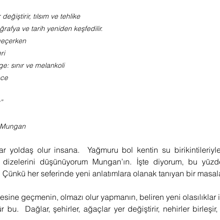
 değiştirir, tılsım ve tehlike
oğrafya ve tarih yeniden keşfedilir.
 geçerken
ri
ge: sınır ve melankoli
ece
”
n Mungan
ar yoldaş olur insana.  Yağmuru bol kentin su birikintileriyle
i dizelerini düşünüyorum Mungan’ın. İşte diyorum, bu yüz
Çünkü her seferinde yeni anlatımlara olanak tanıyan bir masala
ine geçmenin, olmazı olur yapmanın, beliren yeni olasılıklar i
u.  Dağlar, şehirler, ağaçlar yer değiştirir, nehirler birleşir,