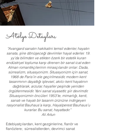
Atölye Detayları
"Avangard sanatın hakikatini temsil edenler, hayatın
sanata, şiire dönüşeceği devrimler hayal ederler. 19.
yy’da bilimden ve etikten özerk bir estetik kuran
endüstriyel topluma karşı direnen bir sanat icat eden
Alman romantikçilerinin mirasçılarıdır onlar: Dada,
sürrealizm, situasyonizm. Situasyonizm için sanat,
1968 de Paris’in ele geçirilmesidir, modern kent
tasarımının dayattığı işlevsel, akılcı kent hayatının
dağıtılarak, arzular, hayaller peşinde yeniden
örgütlenmesidir. Yani sanat siyasettir, şiir devrimdir.
Situasyonizmin öncüleri 1953’te, mimarlığı, kenti,
sanatı ve hayatı bir tasarım ürününe indirgeyen
rasyonalist Bauhaus’a karşı, Hayalperest Bauhaus’u
kurarlar. Bu sanat, hayattadır.”
Ali Artun
Edebiyatçılardan, kent gezginlerine, flanör ve
flanözlere; sürrealistlerden, devrimci sanat