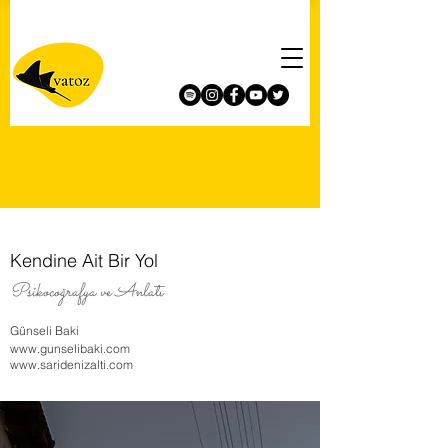
Kendine Ait Bir Yol
Psikocoğrafya ve Anlatı
Günseli Baki
www.gunselibaki.com
www.saridenizalti.com