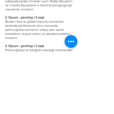
edebiyatçılardan örnekler içerir. Walter Benjamin
ve Charles Baudelaire’in flanör & kent gezginliği
kavramları incelenir.
2. 0turum -
çevrimiçi / 2 saat
Modern kent ve gösteri toplumu kavramları
etrafında şekillenecek ikinci oturumda
psikocoğrafya kavramını ortaya atan sanat
hareketinin oluşum süreci ve sanatsal pratikleri
incelenir.
3. 0turum -
çevrimiçi / 2 saat
Psikocoğrafya ve fotoğrafın kesiştiği üretimlerden
örnekler incelenir. Sanatlarını yürüme eylemine ve
onun temsiline dayandıran sanatçılardan
örneklerle devam eder ve katılımcılara oyun inşacı
bir anlayışla gerçekleştirecekleri yürüyüşün
yöntemleri konusunda rehberlik eder.
Yürüyüş (opsiyonel) : Atölye katılımcılarının tek
başlarına gerçekleştirecekleri kent yürüyüşü.
4.Oturum - çevrimiçi / 2 saat
Çalışmaların değerlendirmesi ve elde edilen
malzemenin bir anlatıya dönüştürülmesi
konusunda rehberlik eder.
(Oturumların detaylı bilgileri katılımcılarla atölye