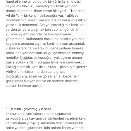
hareketlerine bir yolculuk, bir yürüyüş antolojisi,
kaybolma klavuzu, yaşadığımız kenti yeniden
deneyimlemenin ilham veren hikayesi…”Kendine
Ait Bir Yol – bir kentin psikocoğrafyası” atölyesi
modernizmin tekrarlı yaşam tarzına karşı kolektif bir
yaratıcılık denemesi. Atölye, yaşadığımız kenti bir
yerden bir yere ulaşmak için yapılan gündelik
yürüme eylemi dışında, psikocoğrafyanın
yöntemlerini kullanarak başka bir bakışla yeniden
keşfetme amacını taşır ve kent ile insan arasındaki
ilişkilerin farkına vararak bu deneyimlerin bireysel
anlatılarla yeniden kurulduğu çalışmalar üretmeyi
hedefler. Çağdaş psikocoğrafi yaklaşımın amacı
bakışı sokaklardan, sokağın temsiline çevirmektir.
Sokağın temsili, kent ile kurulan ilişkinin bir ifşasıdır.
Atölye farklı disiplinlerden sanatçılara;
fotoğrafçılara; sözel ve görsel anlatı becerilerini
geliştirmek isteyenlere ya da sadece dinlemek
isteyen herkese açıktır.
1. 0turum - çevrimiçi / 2 saat
İlk oturumda yürüyüşe zemin oluşturacak
psikocoğrafya kavramı ve yöntemleri incelenirken,
katılımcıların yürüyüş sırasında biriktirdiklerini bir
anlatıya dönüştürmeleri için onlara ilham verecek