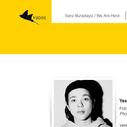
Varız Buradayız / We Are Here
Yas
Foto
Phot
yas