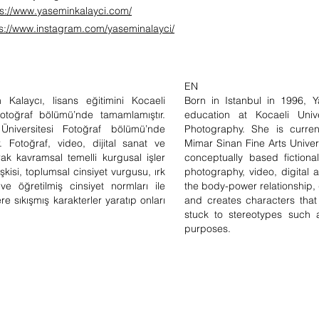
ps://www.yaseminkalayci.com/
ps://www.instagram.com/yaseminalayci/
EN
Kalaycı, lisans eğitimini Kocaeli
Born in Istanbul in 1996, 
Fotoğraf bölümü’nde tamamlamıştır.
education at Kocaeli Univ
iversitesi Fotoğraf bölümü’nde
Photography. She is curren
 Fotoğraf, video, dijital sanat ve
Mimar Sinan Fine Arts Unive
ak kavramsal temelli kurgusal işler
conceptually based fiction
şkisi, toplumsal cinsiyet vurgusu, ırk
photography, video, digital 
ve öğretilmiş cinsiyet normları ile
the body-power relationship,
e sıkışmış karakterler yaratıp onları
and creates characters that
stuck to stereotypes such 
purposes.