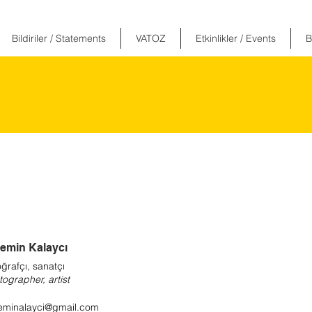
Bildiriler / Statements
VATOZ
Etkinlikler / Events
B
emin Kalaycı
ğrafçı, sanatçı
ographer, artist
eminalayci@gmail.com