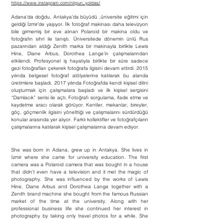
https://www.instagram.com/nilgun_yoldas/
Adana’da doğdu, Antakya’da büyüdü ,üniversite eğitimi için
geldiği İzmir’de yaşıyor. İlk fotoğraf makinası daha televizyon
bile girmemiş bir eve alınan Polaroid bir makina oldu ve
fotoğrafın sihri ile tanıştı. Üniversitede dönemin ünlü Rus
pazarından aldığı Zenith marka bir makinayla birlikte Lewis
Hine, Diane Arbus, Dorothea Lange’in çalışmalarından
etkilendi. Profesyonel iş hayatıyla birlikte bir süre sadece
gezi fotoğrafları çekerek fotoğrafa ilgisini devam ettirdi. 2015
yılında belgesel fotoğraf atölyelerine katılarak bu alanda
üretimlere başladı. 2017 yılında Fotoğrafda kendi kişisel dilini
oluşturmak için çalışmalara başladı ve ilk kişisel sergisini
“Damlacık” serisi ile açtı. Fotoğrafı sorgulama, ifade etme ve
kaydetme aracı olarak görüyor. Kentler, mekanlar, bireyler,
göç, göçmenlik ilgisini yönelttiği ve çalışmalarını sürdürdüğü
konular arasında yer alıyor. Farklı kollektifler ve fotoğrafçıların
çalışmalarına katılarak kişisel çalışmalarına devam ediyor.
She was born in Adana, grew up in Antakya. She lives in
Izmir where she came for university education. The first
camera was a Polaroid camera that was bought in a house
that didn’t even have a television and it met the magic of
photography. She was influenced by the works of Lewis
Hine, Diane Arbus and Dorothea Lange together with a
Zenith brand machine she bought from the famous Russian
market of the time at the university. Along with her
professional business life she continued her interest in
photography by taking only travel photos for a while. She