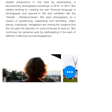
started productions in this field by participating in
documentary photography workshops in 2015. In 2017 She
started working on creating her own Personal language in
photography and opened hr first solo exhibition with the
“Droplet - Damlacık“series. She sees photography as a
means of questioning, expressing and recording. Cities,
places, individuals, immigration are among the subjects that
she focuses her attention on and continues to work on. She
continues her personal work by participating in the work of
different collectives and photographers.