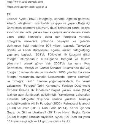
http://www.laleperaytek.com
https://instagram.com/laleper_a
TR
Laleper Aytek (1960-) fotoğrafçı, sanatçı, öğretim görevlisi,
küratör, eleştirmen. İstanbul’da çalışıyor ve yaşıyor.Boğaziçi
Üniversitesi ekonomi bölümünü (B.A) bitirdikten sonra, sosyal
ekonomi alanında yüksek lisans çalışmalarına devam etmek
üzere gittiği Norveç’te daha çok fotoğrafa yöneldi.
Fotoğrafla üniversite yıllarında başlayan ve giderek
derinleşen ilgisi nedeniyle 90’lı yılların başında Türkiye’ye
döndü ve kendi stüdyosunu açarak reklam fotoğrafçılığı
yapmaya başladı. 1998’de Türkiye’nin ilk kapsamlı dijital
fotoğraf stüdyosunun kuruluşunda fotoğraf ve reklam
yönetmeni olarak görev aldı. 2009’da bu yana Koç
Üniversitesi, Medya ve Görsel Sanatlar Bölümü’nde (MAVA)
fotoğraf üzerine dersler vermektedir. 2000 yılından bu yana
fotoğraf yazılarında, öznellik kapsamında “görme biçimleri”
ve “fotoğraf tarihi” üzerine yoğunlaşmaktadır. Bu temel
yaklaşımını “Fotoğraf Tarihi Kanonunu Yeniden Düşünmek:
Öznellik Üzerine Bir İnceleme” başlıklı yüksek lisans (MFA)
tezinde ayrıntılandırarak geliştirmiştir. Yayınlanmış çalışmaları
arasında fotografik düşünce üzerine yazılarını biraraya
getirdiği Kendine Ait Bir Fotoğraf (2005), Palimpsest Istanbul
(2010) ve Issız (2013), Non Paris (2014), Kendi İçinden
Geçip de Gitti mi Uzaklara? (2017) ve Hayat Başka Yerde
(2019) fotoğraf kitapları sayılabilir. Aytek 1991’den bu yana
16 kişisel sergi açtı ve 21 grup sergisine katıldı.