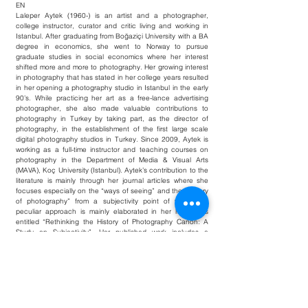
EN
Laleper Aytek (1960-) is an artist and a photographer,
college instructor, curator and critic living and working in
Istanbul. After graduating from Boğaziçi University with a BA
degree in economics, she went to Norway to pursue
graduate studies in social economics where her interest
shifted more and more to photography. Her growing interest
in photography that has stated in her college years resulted
in her opening a photography studio in Istanbul in the early
90’s. While practicing her art as a free-lance advertising
photographer, she also made valuable contributions to
photography in Turkey by taking part, as the director of
photography, in the establishment of the first large scale
digital photography studios in Turkey. Since 2009, Aytek is
working as a full-time instructor and teaching courses on
photography in the Department of Media & Visual Arts
(MAVA), Koç University (Istanbul). Aytek’s contribution to the
literature is mainly through her journal articles where she
focuses especially on the “ways of seeing” and the “history
of photography” from a subjectivity point of view. This
peculiar approach is mainly elaborated in her MA thesis
entitled “Rethinking the History of Photography Canon: A
Study on Subjectivity”. Her published work includes a
collection of her articles on photographic thinking; A
Photography of Her Own (2005), Palimpsest Istanbul (2010)
and Void (2013), Non Paris (2014), Partie au loin, au fond
d’elle meme? (2017) and Life is Elsewhere (2019). As a
photographer, Aytek also participated in numerous solo,
and group shows since 1991.