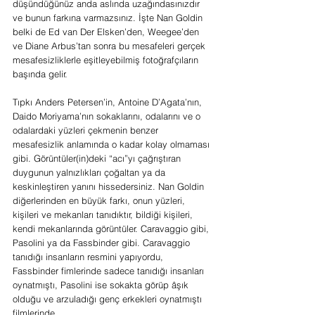
düşündüğünüz anda aslında uzağındasınızdır 
ve bunun farkına varmazsınız. İşte Nan Goldin 
belki de Ed van Der Elsken’den, Weegee’den 
ve Diane Arbus’tan sonra bu mesafeleri gerçek 
mesafesizliklerle eşitleyebilmiş fotoğrafçıların 
başında gelir.
Tıpkı Anders Petersen’in, Antoine D’Agata’nın, 
Daido Moriyama’nın sokaklarını, odalarını ve o 
odalardaki yüzleri çekmenin benzer 
mesafesizlik anlamında o kadar kolay olmaması 
gibi. Görüntüler(in)deki “acı”yı çağrıştıran 
duygunun yalnızlıkları çoğaltan ya da 
keskinleştiren yanını hissedersiniz. Nan Goldin 
diğerlerinden en büyük farkı, onun yüzleri, 
kişileri ve mekanları tanıdıktır, bildiği kişileri, 
kendi mekanlarında görüntüler. Caravaggio gibi, 
Pasolini ya da Fassbinder gibi. Caravaggio 
tanıdığı insanların resmini yapıyordu, 
Fassbinder fimlerinde sadece tanıdığı insanları 
oynatmıştı, Pasolini ise sokakta görüp âşık 
olduğu ve arzuladığı genç erkekleri oynatmıştı 
filmlerinde.