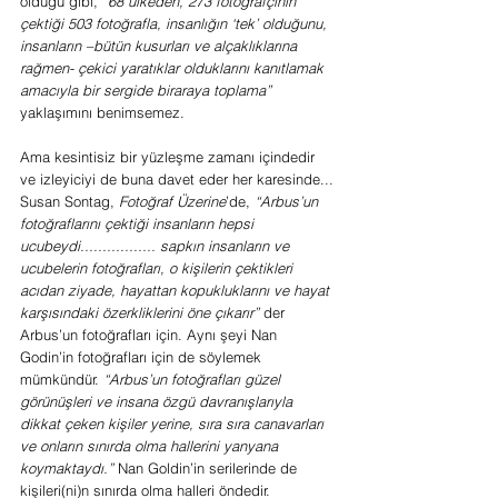
olduğu gibi, 
“68 ülkeden, 273 fotoğrafçının 
çektiği 503 fotoğrafla, insanlığın ‘tek’ olduğunu, 
insanların –bütün kusurları ve alçaklıklarına 
rağmen- çekici yaratıklar olduklarını kanıtlamak 
amacıyla bir sergide biraraya toplama”
yaklaşımını benimsemez.
Ama kesintisiz bir yüzleşme zamanı içindedir 
ve izleyiciyi de buna davet eder her karesinde...
Susan Sontag, 
Fotoğraf Üzerine
’de, 
“Arbus’un 
fotoğraflarını çektiği insanların hepsi 
ucubeydi................. sapkın insanların ve 
ucubelerin fotoğrafları, o kişilerin çektikleri 
acıdan ziyade, hayattan kopukluklarını ve hayat 
karşısındaki özerkliklerini öne çıkarır”
 der 
Arbus’un fotoğrafları için. Aynı şeyi Nan 
Godin’in fotoğrafları için de söylemek 
mümkündür. 
“Arbus’un fotoğrafları güzel 
görünüşleri ve insana özgü davranışlarıyla 
dikkat çeken kişiler yerine, sıra sıra canavarları 
ve onların sınırda olma hallerini yanyana 
koymaktaydı.”
 Nan Goldin’in serilerinde de 
kişileri(ni)n sınırda olma halleri öndedir. 