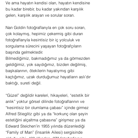
Ve ama hayatın kendisi olan, hayatın kendisine 
bu kadar birebir, bu kadar yakından karşılık 
gelen, karşılık arayan ve sorular soran.
Nan Goldin fotoğraflarıyla en çok soru soran, 
çok kolaymış, hepimiz çekermiş gibi duran 
fotoğraflarıyla kesintisiz bir iç yolculuk ve 
sorgulama sürecini yaşayan fotoğrafçıların 
başında gelmektedir.
Bilmediğimiz, bakmadığımız ya da görmezden 
geldiğimiz, yok saydığımız, bizden değilmiş, 
başkalarının, ötekilerin hayatıymış gibi 
kaçtığımız, uzak durduğumuz hayatların aslı’dır 
baktığı, sureti değil.
“Güzel” değildir kareleri, hikayeleri, “estetik bir 
arılık” yoktur görsel dilinde fotoğraflarının ve 
“kesintisiz bir olumlama çabası” içinde girmez 
Alfred Stieglitz gibi ya da “korkunç olan şeyin 
estetiğini alçaltma çabasına” girişmez ya da 
Edward Steichen’in 1955 yılında düzenlediği 
“Family of Man” (İnsanlık Ailesi) sergisinde 