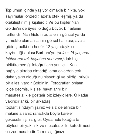
Toplumun içinde yaşıyor olmakla birlikte, yok 
sayılmaları öndedir, adeta ötekileşmiş ya da 
ötekileştirilmiş kişilerdir. Ve bu kişiler Nan 
Goldin’in de üyesi olduğu büyük bir ailenin 
fertleridir. Nan Goldin bu ailenin güncel ya da 
yitmekte olan anılarının görsel hafızası, avcısı 
gibidir, belki de henüz 12 yaşındayken 
kaybettiği ablası Barbara’ya 
(ablası 18 yaşında 
intihar ederek hayatına son verir)
 dair hiç 
biriktiremediği fotoğrafların yerine... Kan 
bağıyla akraba olmadığı ama onlardan çok 
daha yakın olduğunu hissettiği ve bildiği büyük 
bir ailesi vardır Goldin’in. Fotoğrafları onların 
içiçe geçmiş, kişisel hayatlarını bir 
mesafesizlikle gösterir biz izleyicilere. O kadar 
yakındırlar ki, bir arkadaş 
toplantısındaymışsınız ve siz de elinize bir 
makine alsanız rahatlıkla böyle kareler 
çekecekmişiniz gibi. Oysa hele fotoğrafta 
böylesi bir yakınlık ve mesafesizlik, katedilmesi 
en zor mesafedir. Tam ulaştığınızı 