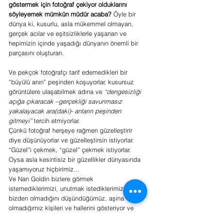
göstermek için fotoğraf çekiyor olduklarını 
söyleyemek mümkün müdür acaba?
 Öyle bir 
dünya ki, kusurlu, asla mükemmel olmayan, 
gerçek acılar ve eşitsizliklerle yaşanan ve 
hepimizin içinde yaşadığı dünyanın önemli bir 
parçasını oluşturan.
Ve pekçok fotoğrafçı tarif edemedikleri bir 
“büyülü anın” peşinden koşuyorlar, kusursuz 
görüntülere ulaşabilmek adına ve 
“dengesizliği 
açığa çıkaracak –gerçekliği savunmasız 
yakalayacak ara(daki)- anların peşinden 
gitmeyi”
 tercih etmiyorlar.
Çünkü fotoğraf herşeye rağmen güzelleştirir 
diye düşünüyorlar ve güzelleştirsin istiyorlar.
“Güzel”i çekmek, “güzel” çekmek istiyorlar.
Oysa asla kesintisiz bir güzellikler dünyasında 
yaşamıyoruz hiçbirimiz...
Ve Nan Goldin bizlere görmek 
istemediklerimizi, unutmak istediklerimizi, 
bizden olmadığını düşündüğümüz, aşina 
olmadığımız kişileri ve hallerini gösteriyor ve 