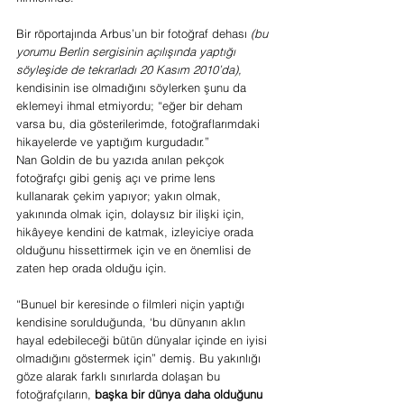
Bir röportajında Arbus’un bir fotoğraf dehası 
(bu 
yorumu Berlin sergisinin açılışında yaptığı 
söyleşide de tekrarladı 20 Kasım 2010’da),
kendisinin ise olmadığını söylerken şunu da 
eklemeyi ihmal etmiyordu; “eğer bir deham 
varsa bu, dia gösterilerimde, fotoğraflarımdaki 
hikayelerde ve yaptığım kurgudadır.”
Nan Goldin de bu yazıda anılan pekçok 
fotoğrafçı gibi geniş açı ve prime lens 
kullanarak çekim yapıyor; yakın olmak, 
yakınında olmak için, dolaysız bir ilişki için, 
hikâyeye kendini de katmak, izleyiciye orada 
olduğunu hissettirmek için ve en önemlisi de 
zaten hep orada olduğu için.
“Bunuel bir keresinde o filmleri niçin yaptığı 
kendisine sorulduğunda, ‘bu dünyanın aklın 
hayal edebileceği bütün dünyalar içinde en iyisi 
olmadığını göstermek için” demiş. Bu yakınlığı 
göze alarak farklı sınırlarda dolaşan bu 
fotoğrafçıların, 
başka bir dünya daha olduğunu 